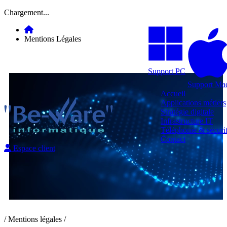
Chargement...
Mentions Légales
Support PC
Support Ma
Accueil
Applications métiers
Stratégie digitale
Infrastructure IT
Téléphonie & sécuri
Contact
Espace client
/ Mentions légales /